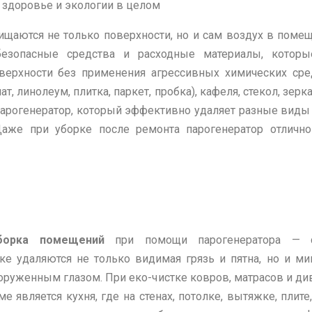
м здоровье и экологии в целом
ищаются не только поверхности, но и сам воздух в помещ
 безопасные средства и расходные материалы, кот
верхности без применения агрессивных химических сре
ат, линолеум, плитка, паркет, пробка), кафеля, стекол, зе
рогенератор, который эффективно удаляет разные виды з
Даже при уборке после ремонта парогенератор отличн
борка помещений
при помощи парогенератора — 
тке удаляются не только видимая грязь и пятна, но и 
ооруженным глазом. При еко-чистке ковров, матрасов и ди
 является кухня, где на стенах, потолке, вытяжке, плите