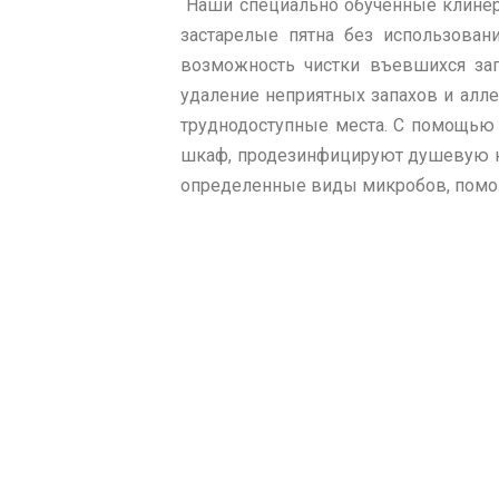
Наши специально обученные клинеры
застарелые пятна без использован
возможность чистки въевшихся заг
удаление неприятных запахов и алл
труднодоступные места. С помощью 
шкаф, продезинфицируют душевую ка
определенные виды микробов, поможе